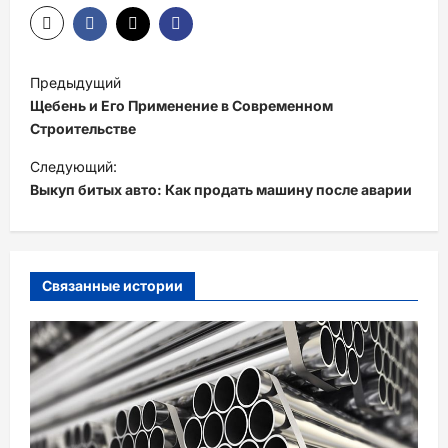
Н
Предыдущий
а
Щебень и Его Применение в Современном
в
Строительстве
и
Следующий:
Выкуп битых авто: Как продать машину после аварии
г
а
ц
и
Связанные истории
я
з
а
п
и