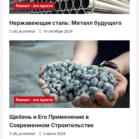
Ремонт - это просто
с
и
Нержавеющая сталь: Металл будущего
sib_ecometal
16 октября 2024
Ремонт - это просто
Щебень и Его Применение в
Современном Строительстве
sib_ecometal
3 июля 2024