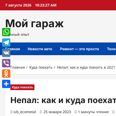
Перейти
7 августа 2026
10:23:28 AM
к
содержимому
Мой гараж
Личный опыт
WhatsApp
Главная
Новости авто
Ремонт — это просто
Техо
Telegram
VK
Главная
Куда поехать
Непал: как и куда поехать в 2021
Viber
Odnoklassniki
Куда поехать
Отправить
Непал: как и куда поехат
sib_ecometal
25 января 2023
1 минуты чтение