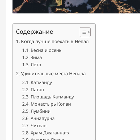
Содержание
Когда лучше поехать в Непал
Весна и осень
Зима
Лето
Удивительные места Непала
Катманду
Патан
Площадь Катманду
Монастырь Копан
Лумбини
Аннапурна
Читван
Храм Джаганнатх
Хануман Дхока