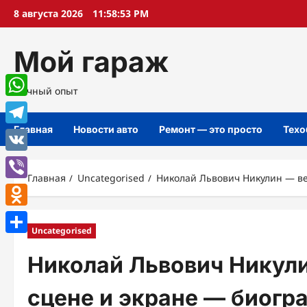
Перейти
8 августа 2026
11:58:54 PM
к
содержимому
Мой гараж
Личный опыт
WhatsApp
Главная
Новости авто
Ремонт — это просто
Техо
Telegram
VK
Главная
Uncategorised
Николай Львович Никулин — ве
Viber
Odnoklassniki
Uncategorised
Отправить
Николай Львович Никули
сцене и экране — биогр