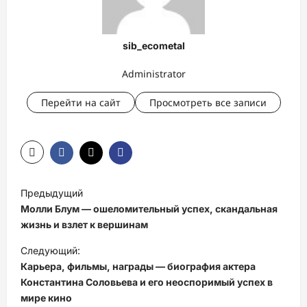
sib_ecometal
Administrator
Перейти на сайт
Просмотреть все записи
Н
Предыдущий
а
Молли Блум — ошеломительный успех, скандальная
в
жизнь и взлет к вершинам
и
Следующий:
Карьера, фильмы, награды — биография актера
г
Константина Соловьева и его неоспоримый успех в
а
мире кино