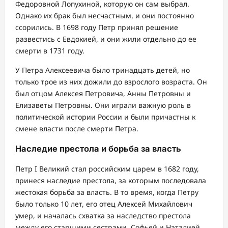
Федоровной Лопухиной, которую он сам выбрал.
Однако их брак был несчастным, и они постоянно
ссорились. В 1698 году Петр принял решение
развестись с Евдокией, и они жили отдельно до ее
смерти в 1731 году.
У Петра Алексеевича было тринадцать детей, но
только трое из них дожили до взрослого возраста. Он
был отцом Алексея Петровича, Анны Петровны и
Елизаветы Петровны. Они играли важную роль в
политической истории России и были причастны к
смене власти после смерти Петра.
Наследие престола и борьба за власть
Петр I Великий стал российским царем в 1682 году,
принеся наследие престола, за которым последовала
жестокая борьба за власть. В то время, когда Петру
было только 10 лет, его отец Алексей Михайлович
умер, и началась схватка за наследство престола
между его старшими сестрами, Софьей и Наталией.