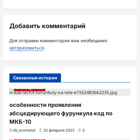
ц
и
я
Добавить комментарий
з
а
Для отправки комментария вам необходимо
авторизоваться
.
п
и
с
Связанные истории
и
Uncategorised
особенности проявления
абсцедирующего фурункула код по
МКБ-10
sib_ecometal
20 февраля 2023
0
Uncategorised