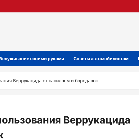
бслуживание своими руками
Советы автомобилистам
вания Веррукацида от папиллом и бородавок
пользования Веррукацида
к