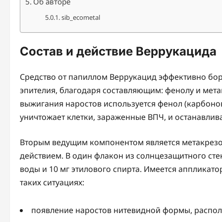
Об авторе
sib_ecometal
Состав и действие Веррукацида
Средство от папиллом Веррукацид эффективно бор
эпителия, благодаря составляющим: фенолу и мет
выжигания наростов используется фенол (карбонов
уничтожает клетки, зараженные ВПЧ, и останавли
Вторым ведущим компонентом является метакрезол
действием. В один флакон из солнцезащитного стек
воды и 10 мг этилового спирта. Имеется аппликато
таких ситуациях:
появление наростов нитевидной формы, распола