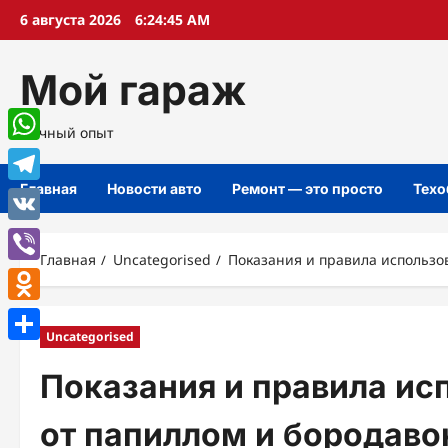
Перейти
6 августа 2026
6:24:46 AM
к
содержимому
Мой гараж
Личный опыт
WhatsApp
Главная
Новости авто
Ремонт — это просто
Техо
Telegram
VK
Главная
Uncategorised
Показания и правила использо
Viber
Odnoklassniki
Uncategorised
Отправить
Показания и правила ис
от папиллом и бородаво