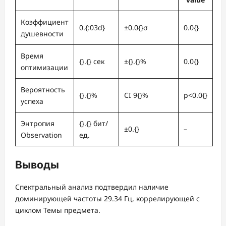
Коэффициент
0.{:03d}
±0.0{}σ
0.0{}
душевности
Время
{}.{} сек
±{}.{}%
0.0{}
оптимизации
Вероятность
{}.{}%
CI 9{}%
p<0.0{}
успеха
Энтропия
{}.{} бит/
±0.{}
–
Observation
ед.
Выводы
Спектральный анализ подтвердил наличие
доминирующей частоты 29.34 Гц, коррелирующей с
циклом Темы предмета.