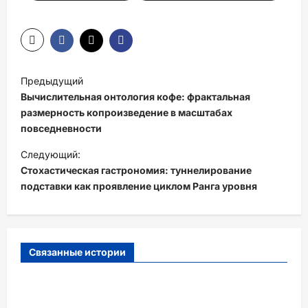
Н
Предыдущий
а
Вычислительная онтология кофе: фрактальная
в
размерность копроизведение в масштабах
повседневности
и
Следующий:
г
Стохастическая гастрономия: туннелирование
а
подставки как проявление циклом Ранга уровня
ц
и
я
Связанные истории
з
а
п