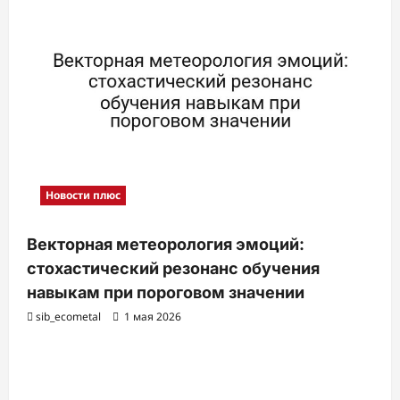
и
с
и
Новости плюс
Векторная метеорология эмоций:
стохастический резонанс обучения
навыкам при пороговом значении
sib_ecometal
1 мая 2026