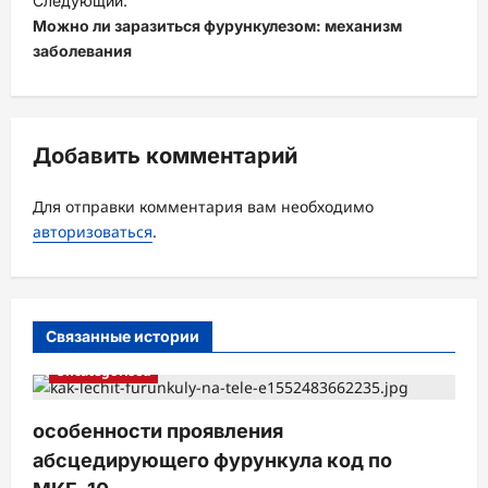
Следующий:
Можно ли заразиться фурункулезом: механизм
г
заболевания
а
ц
и
Добавить комментарий
я
з
Для отправки комментария вам необходимо
а
авторизоваться
.
п
и
с
Связанные истории
и
Uncategorised
особенности проявления
абсцедирующего фурункула код по