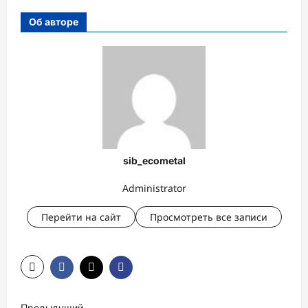
Об авторе
sib_ecometal
Administrator
Перейти на сайт
Просмотреть все записи
Н
Предыдущий