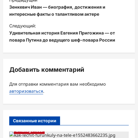
а
Зенкевич Иван — биография, достижения и
в
интересные факты о талантливом актере
и
Следующий:
Удивительная история Евгения Пригожина — от
г
повара Путина до ведущего шеф-повара России
а
ц
и
Добавить комментарий
я
з
Для отправки комментария вам необходимо
а
авторизоваться
.
п
и
с
Связанные истории
и
Uncategorised