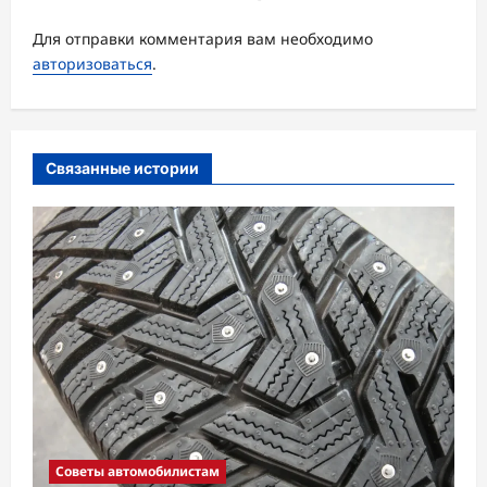
я
Для отправки комментария вам необходимо
з
авторизоваться
.
а
п
и
Связанные истории
с
и
Советы автомобилистам