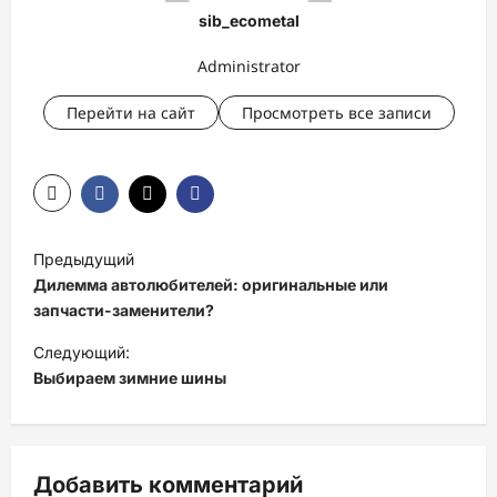
sib_ecometal
Administrator
Перейти на сайт
Просмотреть все записи
Н
Предыдущий
а
Дилемма автолюбителей: оригинальные или
в
запчасти-заменители?
и
Следующий:
Выбираем зимние шины
г
а
ц
Добавить комментарий
и