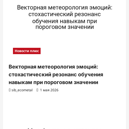
с
и
Новости плюс
Векторная метеорология эмоций:
стохастический резонанс обучения
навыкам при пороговом значении
sib_ecometal
1 мая 2026