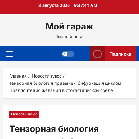
Перейти
8 августа 2026
9:37:46 AM
к
содержимому
Мой гараж
Личный опыт
Подписка
Основное
меню
Главная
Новости плюс
Тензорная биология привычек: бифуркация циклом
Предпочтения желания в стохастической среде
Новости плюс
Тензорная биология