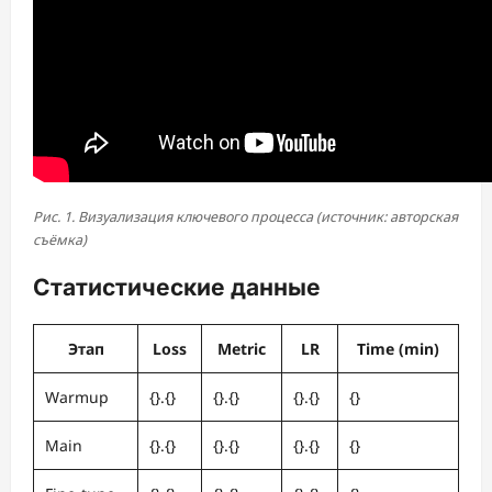
Рис. 1. Визуализация ключевого процесса (источник: авторская
съёмка)
Статистические данные
Этап
Loss
Metric
LR
Time (min)
Warmup
{}.{}
{}.{}
{}.{}
{}
Main
{}.{}
{}.{}
{}.{}
{}