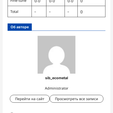
Fine-tune
{}.{}
{}.{}
{}.{}
{}
Total
–
–
–
{}
Об авторе
sib_ecometal
Administrator
Перейти на сайт
Просмотреть все записи