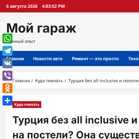
Перейти
6 августа 2026
4:03:53 PM
к
содержимому
Мой гараж
Личный опыт
WhatsApp
Главная
Новости авто
Ремонт — это просто
Техо
Telegram
VK
Главная
Куда поехать
Турция без all inclusive и поло
Viber
Odnoklassniki
Куда поехать
Отправить
Турция без all inclusive
на постели? Она существ