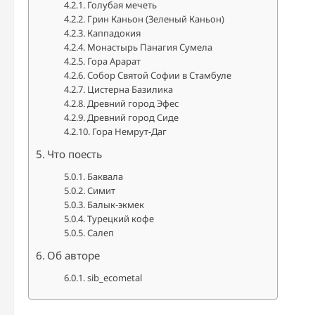
Голубая мечеть
Грин Каньон (Зеленый Каньон)
Каппадокия
Монастырь Панагия Сумела
Гора Арарат
Собор Святой Софии в Стамбуле
Цистерна Базилика
Древний город Эфес
Древний город Сиде
Гора Немрут-Даг
Что поесть
Баквала
Симит
Балык-экмек
Турецкий кофе
Салеп
Об авторе
sib_ecometal