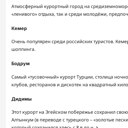
Атмосферный курортный город на средиземноморс
«ленивого» отдыха, так и среди молодёжи, предп
Кемер
Очень популярен среди российских туристов. Кемер
шоппинга.
Бодрум
Самый «тусовочный» курорт Турции, столица ночн
клубов, ресторанов и дискотек на квадратный кил
Дидимы
Этот курорт на Эгейском побережье сохранил свою
Алтынкум (в переводе с турецкого – «золотые песк
который сохранился здесь с 8 в до н. э.