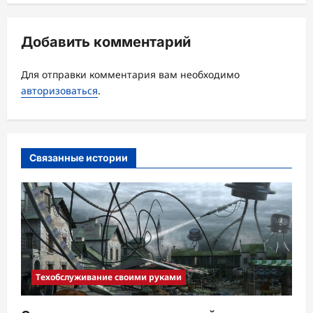
а
ц
Добавить комментарий
и
Для отправки комментария вам необходимо
я
авторизоваться
.
з
а
п
Связанные истории
и
с
и
Техобслуживание своими руками