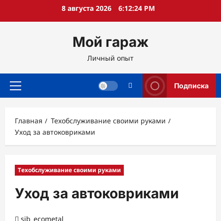
Перейти
8 августа 2026
6:12:25 PM
к
содержимому
Мой гараж
Личный опыт
Подписка
Основное
меню
Главная
Техобслуживание своими руками
Уход за автоковриками
Техобслуживание своими руками
Уход за автоковриками
sib_ecometal