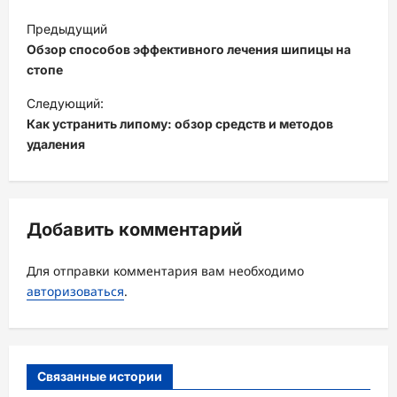
Н
Предыдущий
а
Обзор способов эффективного лечения шипицы на
в
стопе
и
Следующий:
Как устранить липому: обзор средств и методов
г
удаления
а
ц
и
Добавить комментарий
я
з
Для отправки комментария вам необходимо
а
авторизоваться
.
п
и
с
Связанные истории