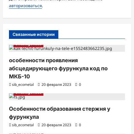
а
авторизоваться
.
п
и
с
Связанные истории
и
Uncategorised
особенности проявления
абсцедирующего фурункула код по
МКБ-10
sib_ecometal
20 февраля 2023
0
Uncategorised
Особенности образования стержня у
фурункула
sib_ecometal
20 февраля 2023
0
Uncategorised