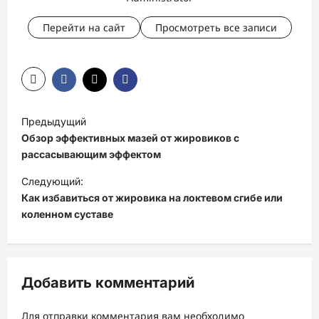
Перейти на сайт
Просмотреть все записи
Н
Предыдущий
а
Обзор эффективных мазей от жировиков с
в
рассасывающим эффектом
и
Следующий:
Как избавиться от жировика на локтевом сгибе или
г
коленном суставе
а
ц
и
Добавить комментарий
я
з
Для отправки комментария вам необходимо