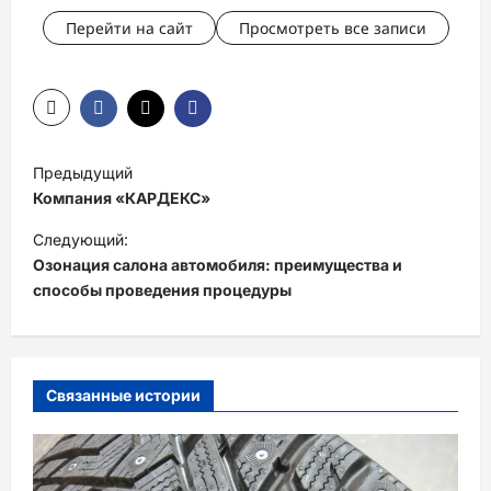
Перейти на сайт
Просмотреть все записи
Н
Предыдущий
а
Компания «КАРДЕКС»
в
Следующий:
и
Озонация салона автомобиля: преимущества и
способы проведения процедуры
г
а
ц
и
Связанные истории
я
з