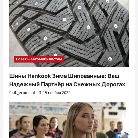
а
п
и
с
и
Советы автомобилистам
Шины Hankook Зима Шипованные: Ваш
Надежный Партнёр на Снежных Дорогах
sib_ecometal
15 ноября 2024