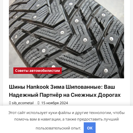
Советы автомобилистам
Шины Hankook Зима Шипованные: Ваш
Надежный Партнёр на Снежных Дорогах
sib_ecometal
15 ноября 2024
Этот сайт использует куки-файлы и другие технологии, чтобы
помочь вам в навигации, а также предоставить лучший
Авторское право © 2026 Все права зарезервированы.
|
пользовательский опыт.
OK
ReviewNews
от AF themes.