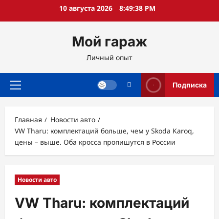
Перейти
10 августа 2026
8:49:39 PM
к
содержимому
Мой гараж
Личный опыт
Подписка
Основное
меню
Главная
Новости авто
VW Tharu: комплектаций больше, чем у Skoda Karoq,
цены – выше. Оба кросса пропишутся в России
Новости авто
VW Tharu: комплектаций