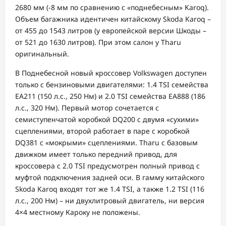
2680 мм (-8 мм по сравнению с «поднебесным» Karoq).
Объем багажника идентичен китайскому Skoda Karoq –
от 455 до 1543 литров (у европейской версии Шкоды –
от 521 до 1630 литров). При этом салон у Tharu
оригинальный.
В Поднебесной новый кроссовер Volkswagen доступен
только с бензиновыми двигателями: 1.4 TSI семейства
EA211 (150 л.с., 250 Нм) и 2.0 TSI семейства EA888 (186
л.с., 320 Нм). Первый мотор сочетается с
семиступенчатой коробкой DQ200 с двумя «сухими»
сцеплениями, второй работает в паре с коробкой
DQ381 с «мокрыми» сцеплениями. Tharu с базовым
движком имеет только передний привод, для
кроссовера с 2.0 TSI предусмотрен полный привод с
муфтой подключения задней оси. В гамму китайского
Skoda Karoq входят тот же 1.4 TSI, а также 1.2 TSI (116
л.с., 200 Нм) – ни двухлитровый двигатель, ни версия
4×4 местному Кароку не положены.