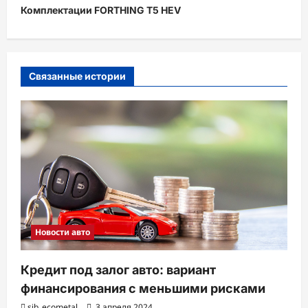
Комплектации FORTHING T5 HEV
г
а
ц
и
Связанные истории
я
з
а
п
и
с
и
Новости авто
Кредит под залог авто: вариант
финансирования с меньшими рисками
sib_ecometal
3 апреля 2024