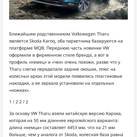
Ближайшим родственником Volkswagen Tharu
является Skoda Karoq, оба паркетника базируются на
платформе MQB. Переднюю часть новинки VW
оформили в фирменном стиле бренда, а вот в
профиль «немец» и «чех» очень похожи, разве что у
Tharu слегка переделали задние окошки, плюс на
колесных арках этой модели появились пластиковые
накладки, а ее зеркала установили на отдельных
«ножках».
1
/ 2
2
/ 2
За основу VW Tharu взяли китайскую версию Карока,
которая на 50 мм длиннее европейского варианта:
длина «немца» составляет 4453 мм, что на 21 мм
больше, чем у аналога от Skoda, колесная база равна