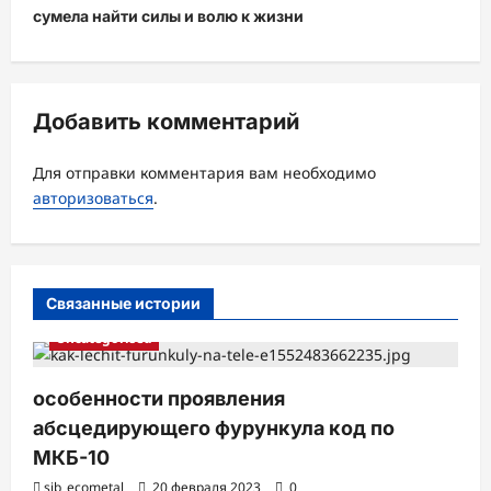
ц
сумела найти силы и волю к жизни
и
я
з
Добавить комментарий
а
Для отправки комментария вам необходимо
п
авторизоваться
.
и
с
и
Связанные истории
Uncategorised
особенности проявления
абсцедирующего фурункула код по
МКБ-10
sib_ecometal
20 февраля 2023
0