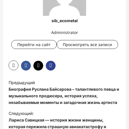
sib_ecometal
Administrator
Перейти на сайт
Просмотреть все записи
Н
Предыдущий
а
Биография Руслана Байсарова – талантливого певца и
в
музыкального продюсера, история успеха,
незабываемые моменты и загадочная жизнь артиста
и
Следующий:
г
Лариса Савицкая — история жизни женщины,
а
которая пережила страшную авиакатастрофу и