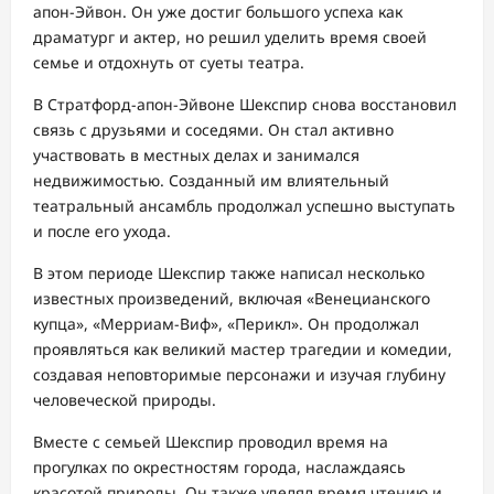
апон-Эйвон. Он уже достиг большого успеха как
драматург и актер, но решил уделить время своей
семье и отдохнуть от суеты театра.
В Стратфорд-апон-Эйвоне Шекспир снова восстановил
связь с друзьями и соседями. Он стал активно
участвовать в местных делах и занимался
недвижимостью. Созданный им влиятельный
театральный ансамбль продолжал успешно выступать
и после его ухода.
В этом периоде Шекспир также написал несколько
известных произведений, включая «Венецианского
купца», «Мерриам-Виф», «Перикл». Он продолжал
проявляться как великий мастер трагедии и комедии,
создавая неповторимые персонажи и изучая глубину
человеческой природы.
Вместе с семьей Шекспир проводил время на
прогулках по окрестностям города, наслаждаясь
красотой природы. Он также уделял время чтению и