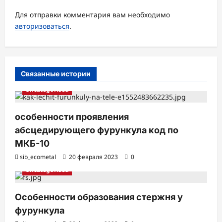
п
Для отправки комментария вам необходимо
и
авторизоваться
.
с
и
Связанные истории
Uncategorised
особенности проявления
абсцедирующего фурункула код по
МКБ-10
sib_ecometal
20 февраля 2023
0
Uncategorised
Особенности образования стержня у
фурункула