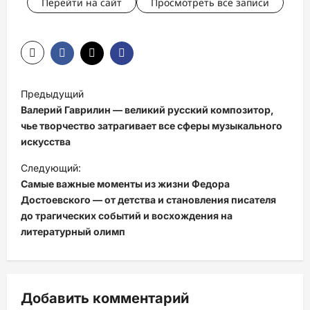
Перейти на сайт
Просмотреть все записи
Н
Предыдущий
а
Валерий Гаврилин — великий русский композитор,
в
чье творчество затрагивает все сферы музыкального
искусства
и
Следующий:
г
Самые важные моменты из жизни Федора
а
Достоевского — от детства и становления писателя
ц
до трагических событий и восхождения на
литературный олимп
и
я
з
Добавить комментарий
а