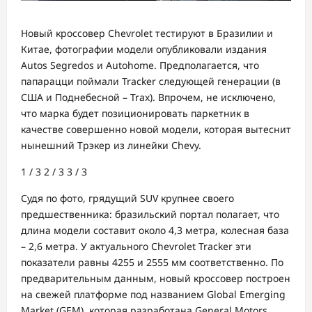
Новый кроссовер Chevrolet тестируют в Бразилии и
Китае, фотографии модели опубликовали издания
Autos Segredos и Autohome. Предполагается, что
папарацци поймали Tracker следующей генерации (в
США и Поднебесной – Trax). Впрочем, не исключено,
что марка будет позиционировать паркетник в
качестве совершенно новой модели, которая вытеснит
нынешний Трэкер из линейки Chevy.
1
/ 3
2
/ 3
3
/ 3
Судя по фото, грядущий SUV крупнее своего
предшественника: бразильский портал полагает, что
длина модели составит около 4,3 метра, колесная база
– 2,6 метра. У актуального Chevrolet Tracker эти
показатели равны 4255 и 2555 мм соответственно. По
предварительным данным, новый кроссовер построен
на свежей платформе под названием Global Emerging
Market (GEM), которая разработана General Motors