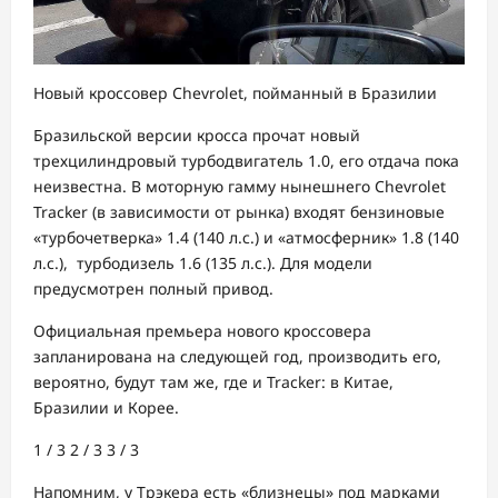
Новый кроссовер Chevrolet, пойманный в Бразилии
Бразильской версии кросса прочат новый
трехцилиндровый турбодвигатель 1.0, его отдача пока
неизвестна. В моторную гамму нынешнего Chevrolet
Tracker (в зависимости от рынка) входят бензиновые
«турбочетверка» 1.4 (140 л.с.) и «атмосферник» 1.8 (140
л.с.), турбодизель 1.6 (135 л.с.). Для модели
предусмотрен полный привод.
Официальная премьера нового кроссовера
запланирована на следующей год, производить его,
вероятно, будут там же, где и Tracker: в Китае,
Бразилии и Корее.
1
/ 3
2
/ 3
3
/ 3
Напомним, у Трэкера есть «близнецы» под марками