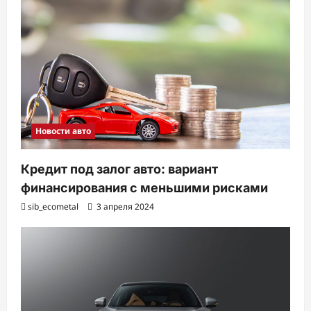
з
а
п
и
с
и
Новости авто
Кредит под залог авто: вариант
финансирования с меньшими рисками
sib_ecometal
3 апреля 2024