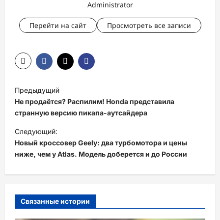
Administrator
Перейти на сайт
Просмотреть все записи
Н
Предыдущий
а
Не продаётся? Распилим! Honda представила
в
странную версию пикапа-аутсайдера
и
Следующий:
Новый кроссовер Geely: два турбомотора и цены
г
ниже, чем у Atlas. Модель доберется и до России
а
ц
и
Связанные истории
я