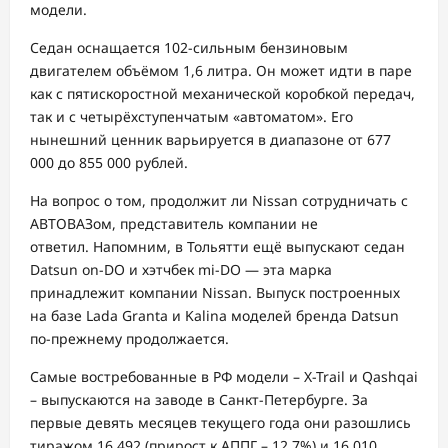
модели.
Седан оснащается 102-сильным бензиновым
двигателем объёмом 1,6 литра. Он может идти в паре
как с пятискоростной механической коробкой передач,
так и с четырёхступенчатым «автоматом». Его
нынешний ценник варьируется в диапазоне от 677
000 до 855 000 рублей.
На вопрос о том, продолжит ли Nissan сотрудничать с
АВТОВАЗом, представитель компании не
ответил. Напомним, в Тольятти ещё выпускают седан
Datsun on-DO и хэтчбек mi-DO — эта марка
принадлежит компании Nissan. Выпуск построенных
на базе Lada Granta и Kalina моделей бренда Datsun
по-прежнему продолжается.
Самые востребованные в РФ модели – X-Trail и Qashqai
– выпускаются на заводе в Санкт-Петербурге. За
первые девять месяцев текущего года они разошлись
тиражом 16 492 (прирост к АППГ – 12,7%) и 16 010