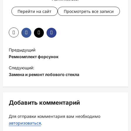
Перейти на сайт
Просмотреть все записи
Н
Предыдущий
а
Ремкомплект форсунок
в
Следующий:
и
Замена и ремонт лобового стекла
г
а
ц
Добавить комментарий
и
Для отправки комментария вам необходимо
я
авторизоваться
.
з