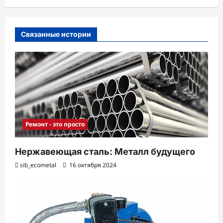
а
п
Связанные истории
и
с
и
Ремонт - это просто
Нержавеющая сталь: Металл будущего
sib_ecometal
16 октября 2024