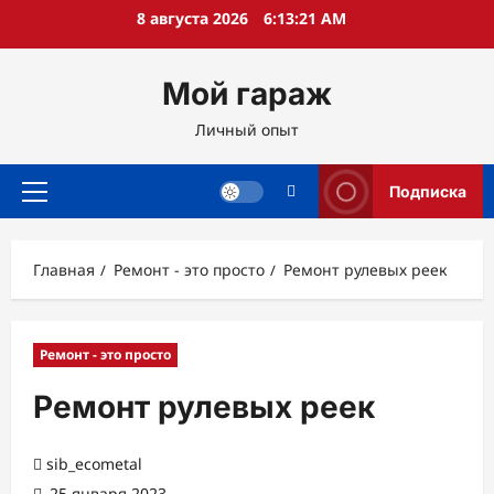
Перейти
8 августа 2026
6:13:22 AM
к
содержимому
Мой гараж
Личный опыт
Подписка
Основное
меню
Главная
Ремонт - это просто
Ремонт рулевых реек
Ремонт - это просто
Ремонт рулевых реек
sib_ecometal
25 января 2023