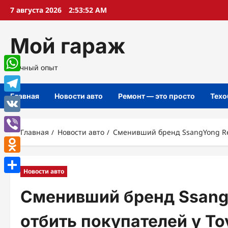
Перейти
7 августа 2026
2:53:53 AM
к
содержимому
Мой гараж
Личный опыт
WhatsApp
Главная
Новости авто
Ремонт — это просто
Техо
Telegram
VK
Главная
Новости авто
Сменивший бренд SsangYong Rext
Viber
Odnoklassniki
Новости авто
Отправить
Сменивший бренд Ssang
отбить покупателей у Toy