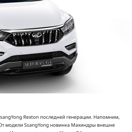
 SsangYong Rexton последней генерации. Напомним,
 От модели SsangYong новинка Махиндры внешне