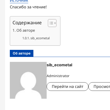
Источник
Спасибо за чтение!
Содержание
Об авторе
sib_ecometal
Об авторе
sib_ecometal
Administrator
Перейти на сайт
Просмот