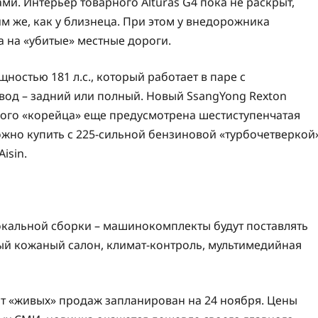
и. Интерьер товарного Alturas G4 пока не раскрыт,
им же, как у близнеца. При этом у внедорожника
а на «убитые» местные дороги.
щностью 181 л.с., который работает в паре с
вод – задний или полный. Новый SsangYong Rexton
ного «корейца» еще предусмотрена шестиступенчатая
можно купить с 225-сильной бензиновой «турбочетверкой
isin.
кальной сборки – машинокомплекты будут поставлять
ый кожаный салон, климат-контроль, мультимедийная
арт «живых» продаж запланирован на 24 ноября. Цены