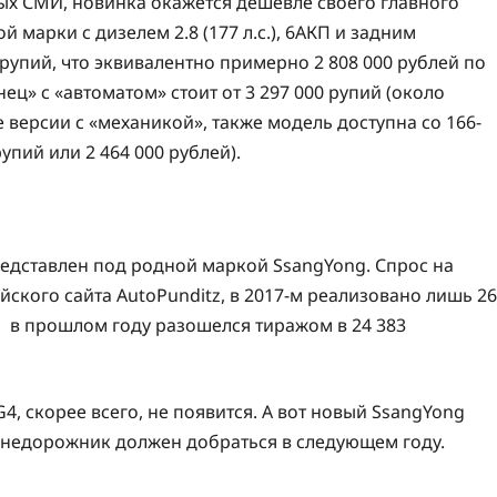
ых СМИ, новинка окажется дешевле своего главного
 марки с дизелем 2.8 (177 л.с.), 6АКП и задним
рупий, что эквивалентно примерно 2 808 000 рублей по
ц» с «автоматом» стоит от 3 297 000 рупий (около
ые версии с «механикой», также модель доступна со 166-
упий или 2 464 000 рублей).
редставлен под родной маркой SsangYong. Спрос на
кого сайта AutoPunditz, в 2017-м реализовано лишь 26
r, в прошлом году разошелся тиражом в 24 383
4, скорее всего, не появится. А вот новый SsangYong
 внедорожник должен добраться в следующем году.