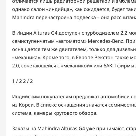
отличается лишь радиаторной решеткой и эмблемам
однако салон «индийца», как ожидается, будет так
Mahindra перенастроена подвеска – она рассчитан
В Индии Alturas G4 доступен с турбодизелем 2.2 мо
семиступенчатым «автоматом» Mercedes-Benz. При
оснащается тем же двигателем, только для дизель
«механика». Кроме того, в Европе Рекстон также 
2.0, сочетающейся с «механикой» или 6АКП фирмы A
1
/ 2
2
/ 2
Индийским покупателям предложат автомобили ло
из Кореи. В списке оснащения значатся семиместн
система, камеры кругового обзора.
Заказы на Mahindra Alturas G4 уже принимают, ст