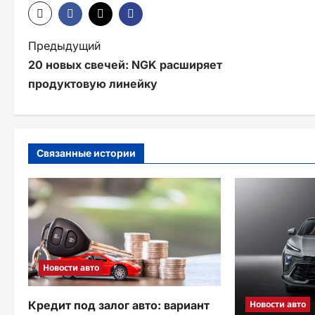
Н
Предыдущий
20 новых свечей: NGK расширяет
а
продуктовую линейку
в
и
г
Связанные истории
а
ц
и
я
Новости авто
з
а
Новости авто
Кредит под залог авто: вариант