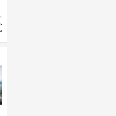
:
ь
и