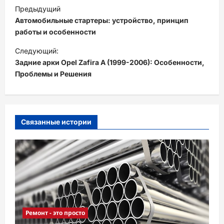
Н
Предыдущий
а
Автомобильные стартеры: устройство, принцип
в
работы и особенности
и
Следующий:
Задние арки Opel Zafira A (1999-2006): Особенности,
г
Проблемы и Решения
а
ц
и
Связанные истории
я
з
а
п
и
с
Ремонт - это просто
и